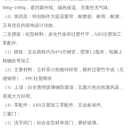
800g~1000g，遮挡紫外线、隔热保温、无毒性无气味。
（4）第四层：特别制作大提花窗帘，耐磨损、耐用、耐潮，
又有优良的装饰设计功效。
二支撑架：铝型材料，炭化竹条和过塑竹竿，ABS注塑加工
零配件。
（1）路轨：左右路轨均为4*4方钢管，壁厚1.2毫米，电脑上
精确折弯加工
（2）主要材料：立杆系32热镀锌样管，横杆过塑竹竿或（无
缝钢管），PPC柱塑网块
（3）上顶：白全透明玻璃钢防腐顶，五颜六色自然通风器，
美观大方好用。
（4）零配件：ABS注塑加工零配件、五金标准件。
三窗门：
（1）洗手间门：铝合金型材单道门，磨砂玻璃。