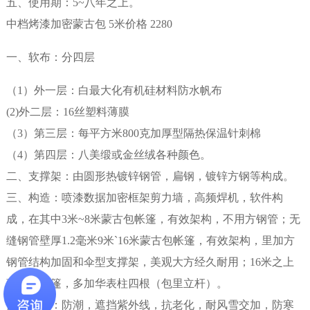
五、使用期：5~八年之上。
中档烤漆加密蒙古包 5米价格 2280
一、软布：分四层
（1）外一层：白最大化有机硅材料防水帆布
(2)外二层：16丝塑料薄膜
（3）第三层：每平方米800克加厚型隔热保温针刺棉
（4）第四层：八美缎或金丝绒各种颜色。
二、支撑架：由圆形热镀锌钢管，扁钢，镀锌方钢等构成。
三、构造：喷漆数据加密框架剪力墙，高频焊机，软件构
成，在其中3米~8米蒙古包帐篷，有效架构，不用方钢管；无
缝钢管壁厚1.2毫米9米`16米蒙古包帐篷，有效架构，里加方
钢管结构加固和伞型支撑架，美观大方经久耐用；16米之上
蒙古包帐篷，多加华表柱四根（包里立杆）。
四、特性：防潮，遮挡紫外线，抗老化，耐风雪交加，防寒