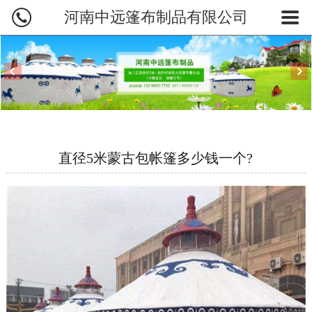
河南中远篷布制品有限公司
网站首页
蒙古包产品
蒙古包订制
蒙古包图片
直径5米蒙古包帐篷多少钱一个?
业务范围
烤全羊炉
新闻资讯
关于中远
联系我们