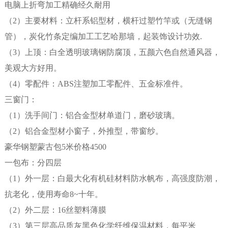
电脑上折弯加工精确经久耐用
（2）主要材料：立杆系铝型材，横杆过塑竹竿或（无缝钢
管），炭化竹条定编加工工艺哈那墙，起装饰设计功效.
（3）上顶：白全透明玻璃钢防腐顶，五颜六色自然通风器，
美观大方好用。
（4）零配件：ABS注塑加工零配件、五金标准件。
三窗门：
（1）洗手间门：铝合金型材单道门，磨砂玻璃。
（2）铝合金型材小窗子，外推型，带窗纱。
豪华钢塑蒙古包5米价格4500
一包布：分四层
（1）外一层：白最大化有机硅材料防水帆布，高强度防潮，
抗老化，使用寿命8~十年。
（2）外二层：16丝塑料薄膜
（3）第三层高品质灰黑色化学纤维保温材料，每平米