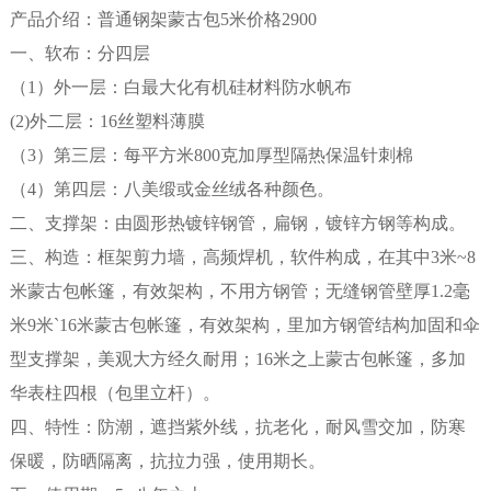
产品介绍：普通钢架蒙古包5米价格2900
一、软布：分四层
（1）外一层：白最大化有机硅材料防水帆布
(2)外二层：16丝塑料薄膜
（3）第三层：每平方米800克加厚型隔热保温针刺棉
（4）第四层：八美缎或金丝绒各种颜色。
二、支撑架：由圆形热镀锌钢管，扁钢，镀锌方钢等构成。
三、构造：框架剪力墙，高频焊机，软件构成，在其中3米~8
米蒙古包帐篷，有效架构，不用方钢管；无缝钢管壁厚1.2毫
米9米`16米蒙古包帐篷，有效架构，里加方钢管结构加固和伞
型支撑架，美观大方经久耐用；16米之上蒙古包帐篷，多加
华表柱四根（包里立杆）。
四、特性：防潮，遮挡紫外线，抗老化，耐风雪交加，防寒
保暖，防晒隔离，抗拉力强，使用期长。