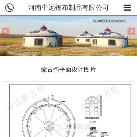
河南中远篷布制品有限公司
网站首页
蒙古包产品
蒙古包订制
蒙古包图片
蒙古包平面设计图片
业务范围
烤全羊炉
新闻资讯
关于中远
联系我们