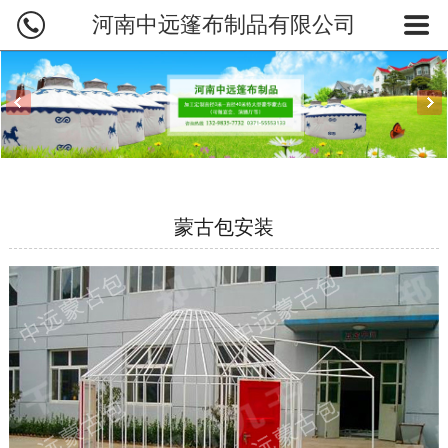
河南中远篷布制品有限公司
网站首页
蒙古包产品
蒙古包订制
蒙古包图片
蒙古包安装
业务范围
烤全羊炉
新闻资讯
关于中远
联系我们