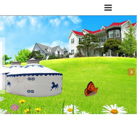
网站首页
蒙古包产品
蒙古包订制
蒙古包图片
业务范围
烤全羊炉
新闻资讯
关于中远
联系我们