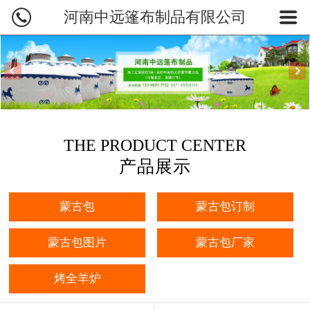
河南中远篷布制品有限公司
网站首页
蒙古包产品
蒙古包订制
蒙古包图片
THE PRODUCT CENTER
业务范围
产品展示
烤全羊炉
蒙古包
蒙古包订制
新闻资讯
蒙古包图片
蒙古包厂家
关于中远
烤全羊炉
联系我们