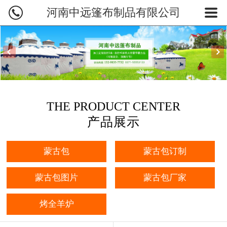
河南中远篷布制品有限公司
网站首页
蒙古包产品
蒙古包订制
蒙古包图片
THE PRODUCT CENTER
业务范围
产品展示
烤全羊炉
蒙古包
蒙古包订制
新闻资讯
蒙古包图片
蒙古包厂家
关于中远
烤全羊炉
联系我们